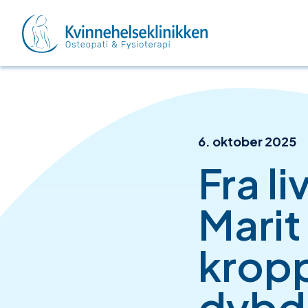
Hopp til hovedinnhold
Forside
Publisert
6. oktober 2025
Fra li
Marit
kropp
dybd