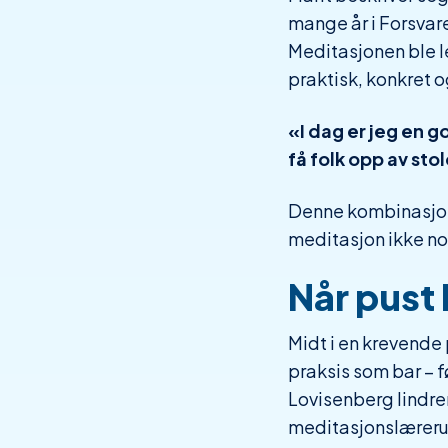
mange år i Forsvare
Meditasjonen ble le
praktisk, konkret o
«I dag er jeg en g
få folk opp av sto
Denne kombinasjone
meditasjon ikke no
Når pust b
Midt i en krevende 
praksis som bar – f
Lovisenberg lindr
meditasjonslæreru