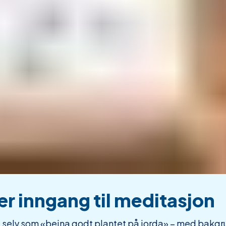
r inngang til meditasjon
g selv som «beina godt plantet på jorda» – med bakgr