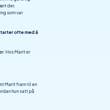
ært der.
ming som var
starter ofte med å
r. Hos Marit er
t Marit fram til en
vordan hun satt på