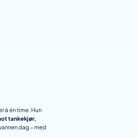
er à én time. Hun
ot tankekjør,
alvannen dag – med