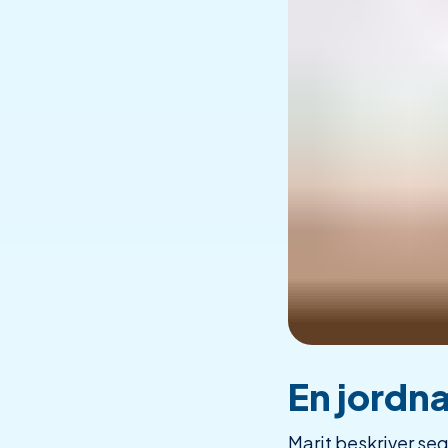
En jordnæ
Marit beskriver se