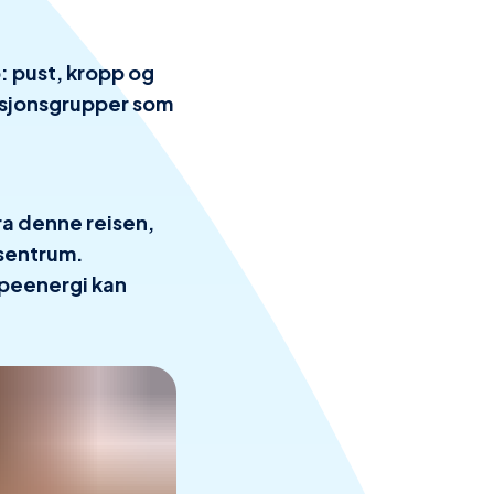
o: pust, kropp og
tasjonsgrupper som
ra denne reisen,
 sentrum.
ppeenergi kan