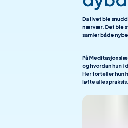
Da livet ble snudd
nærvær. Det ble s
samler både nybe
På
Meditasjonslæ
og hvordan hun i 
Her forteller hun
løfte alles praksis