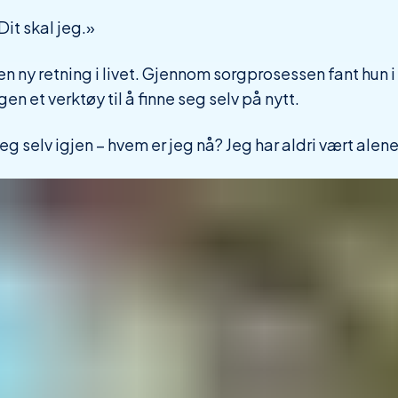
Dit skal jeg.»
en ny retning i livet. Gjennom sorgprosessen fant hun i
gen et verktøy til å finne seg selv på nytt.
 selv igjen – hvem er jeg nå? Jeg har aldri vært alene i