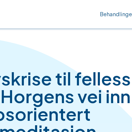
Behandlinge
vskrise til felle
 Horgens vei inn 
sorientert
meditasjon