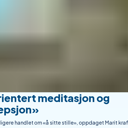
ientert meditasjon og
epsjon»
igere handlet om «å sitte stille», oppdaget Marit kraf