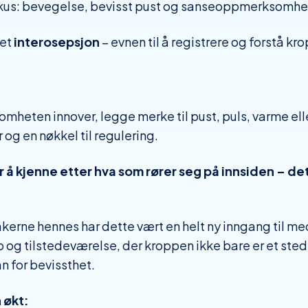
okus: bevegelse, bevisst pust og sanseoppmerksomhe
pet
interosepsjon
– evnen til å registrere og forstå kr
heten innover, legge merke til pust, puls, varme elle
 og en nøkkel til regulering.
r å kjenne etter hva som rører seg på innsiden – det
kerne hennes har dette vært en helt ny inngang til me
 ro og tilstedeværelse, der kroppen ikke bare er et sted
n for bevissthet.
 økt: