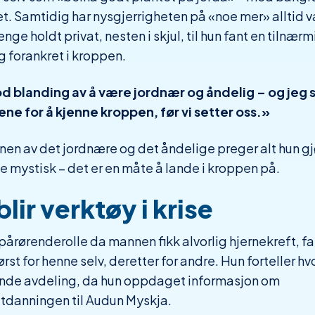
t. Samtidig har nysgjerrigheten på «noe mer» alltid v
nge holdt privat, nesten i skjul, til hun fant en tilnær
g forankret i kroppen.
od blanding av å være jordnær og åndelig – og jeg 
lene for å kjenne kroppen, før vi setter oss.»
n av det jordnære og det åndelige preger alt hun gjø
e mystisk – det er en måte å lande i kroppen på.
lir verktøy i krise
pårørenderolle da mannen fikk alvorlig hjernekreft, fan
ørst for henne selv, deretter for andre. Hun forteller h
ende avdeling, da hun oppdaget informasjon om
tdanningen til Audun Myskja.