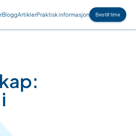
r
Blogg
Artikler
Praktisk informasjon
Bestill time
sskap:
i