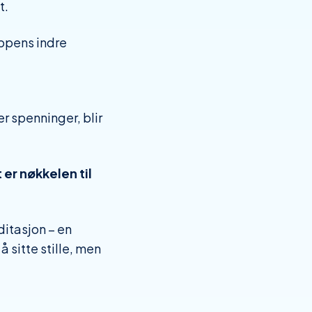
t.
oppens indre
r spenninger, blir
 er nøkkelen til
ditasjon – en
 å
sitte stille
, men