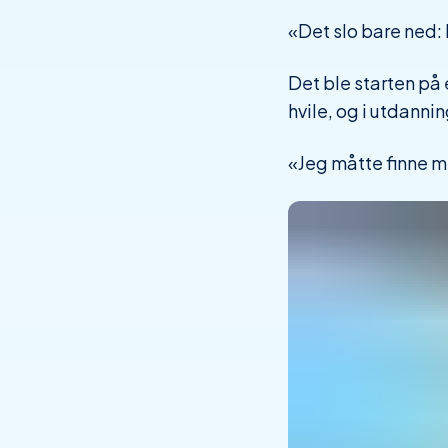
«Det slo bare ned: 
Det ble starten på 
hvile, og i utdannin
«Jeg måtte finne meg