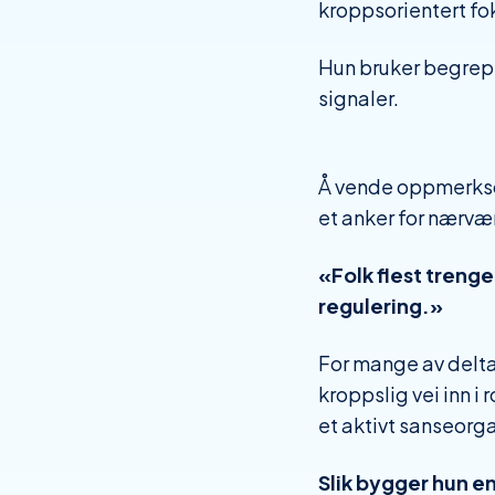
kroppsorientert f
Hun bruker begre
signaler.
Å vende oppmerksom
et anker for nærvær
«Folk flest trenge
regulering.»
For mange av delta
kroppslig vei inn i
et aktivt sanseorga
Slik bygger hun en