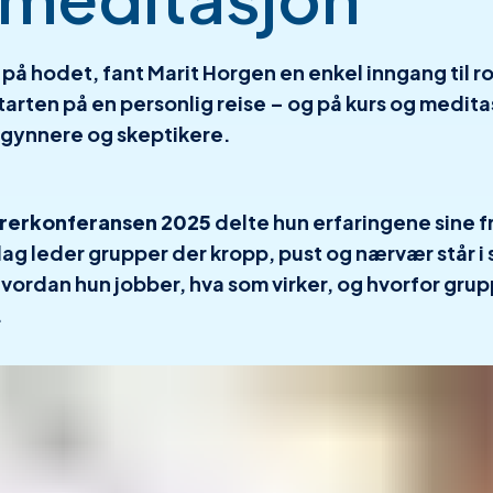
 på hodet, fant Marit Horgen en enkel inngang til r
tarten på en personlig reise – og på kurs og medi
gynnere og skeptikere.
rerkonferansen 2025
delte hun erfaringene sine f
dag leder grupper der kropp, pust og nærvær står i
 hvordan hun jobber, hva som virker, og hvorfor gru
.