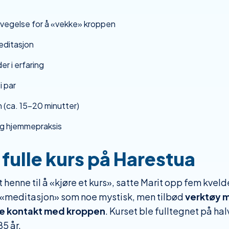
evegelse for å «vekke» kroppen
editasjon
er i erfaring
i par
(ca. 15–20 minutter)
g hjemmepraksis
l fulle kurs på Harestua
 henne til å «kjøre et kurs», satte Marit opp fem kveld
 «meditasjon» som noe mystisk, men tilbød
verktøy m
re kontakt med kroppen
. Kurset ble fulltegnet på h
85 år.