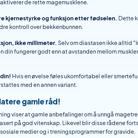
 aktiverer de rette magemusklene.
re kjernestyrke og funksjon etter fødselen.
Dette k
dre kontroll over bekkenbunnen.
sjon, ikke millimeter.
Selv om diastasen ikke alltid "l
en din fungerer godt enn at avstanden mellom muskle
 din!
Hvis en øvelse føles ukomfortabel eller smerteful
rstattes med en annen variant.
datere gamle råd!
ning viser at gamle anbefalinger om å unngå magetre
basert på god vitenskap. Likevel blir disse rådene forts
 sosiale medier og i treningsprogrammer for gravide.