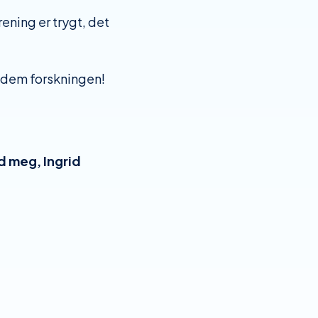
rening er trygt, det
s dem forskningen!
d meg, Ingrid