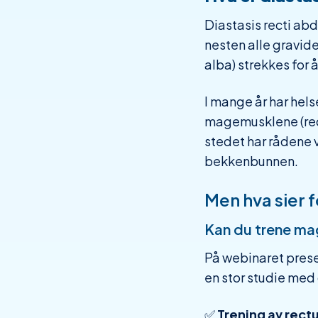
Diastasis recti ab
nesten alle gravide
alba) strekkes for 
I mange år har hels
magemusklene (rectu
stedet har rådene 
bekkenbunnen.
Men hva sier 
Kan du trene ma
På webinaret prese
en stor studie med
✅
Trening av rectu