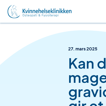
Hopp til hovedinnhold
Forside
Publisert
27. mars 2025
Kan d
mage
gravi
gir et