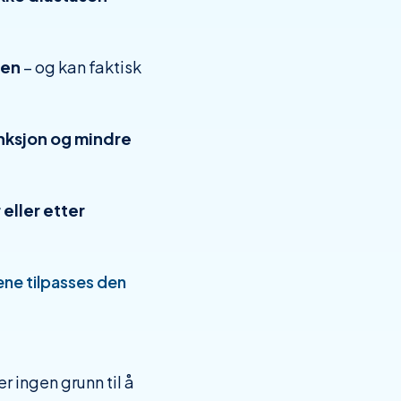
sen
– og kan faktisk
nksjon og mindre
eller etter
ene tilpasses den
r ingen grunn til å