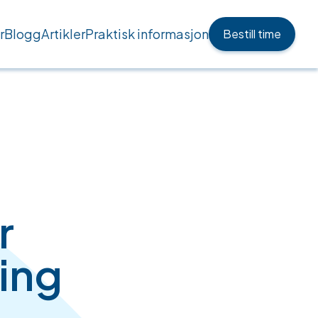
r
Blogg
Artikler
Praktisk informasjon
Bestill time
r
ning