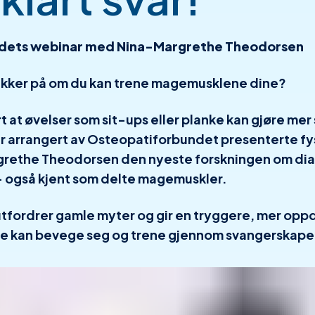
dets webinar med Nina-Margrethe Theodorsen
sikker på om du kan trene magemusklene dine?
t at øvelser som sit-ups eller planke kan gjøre me
ar arrangert av Osteopatiforbundet presenterte f
rethe Theodorsen den nyeste forskningen om dias
– også kjent som delte magemuskler.
fordrer gamle myter og gir en tryggere, mer oppd
de kan bevege seg og trene gjennom svangerskape