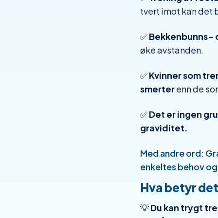
tvert imot kan det
✅
Bekkenbunns- og
øke avstanden.
✅
Kvinner som tre
smerter
enn de som
✅
Det er ingen gr
graviditet.
Med andre ord: Gra
enkeltes behov og
Hva betyr det
💡
Du kan trygt t