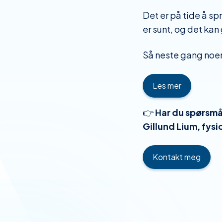
Det er på tide å sp
er sunt, og det kan 
Så neste gang noen
Les mer
👉
Har du spørsmå
Gillund Lium, fys
Kontakt meg