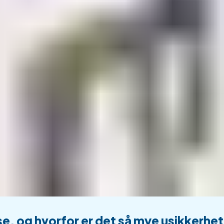
se, og hvorfor er det så mye usikkerhe