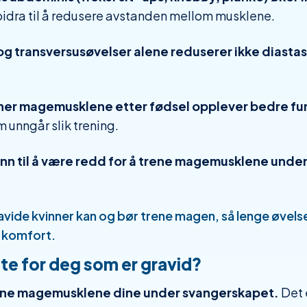
 bidra til å redusere avstanden mellom musklene.
 transversusøvelser alene reduserer ikke diasta
ner magemusklene etter fødsel opplever bedre fu
 unngår slik trening.
unn til å være redd for å trene magemusklene under 
vide kvinner kan og bør trene magen, så lenge øvels
 komfort.
te for deg som er gravid?
rene magemusklene dine under svangerskapet.
Det e