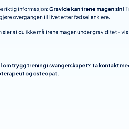
re riktig informasjon:
Gravide kan trene magen sin!
T
gjøre overgangen til livet etter fødsel enklere.
 sier at du ikke må trene magen under graviditet – vi
l om trygg trening i svangerskapet? Ta kontakt me
ioterapeut og osteopat.