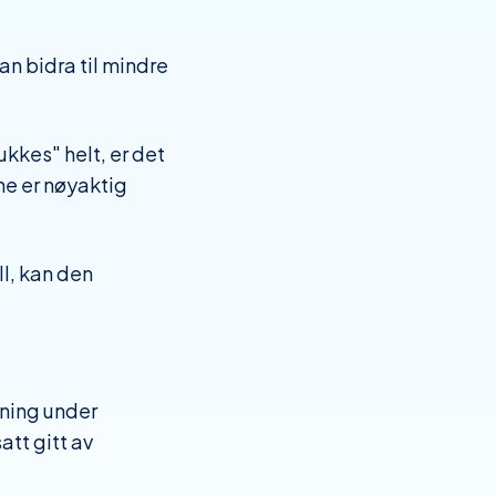
an bidra til mindre
ukkes" helt, er det
ne er nøyaktig
l, kan den
ning under
att gitt av