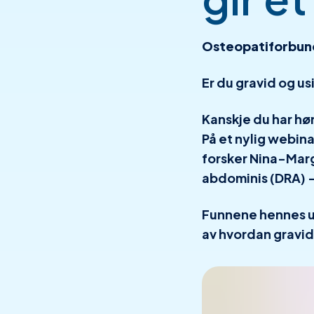
Osteopatiforbun
Er du gravid og u
Kanskje du har hør
På et nylig webin
forsker Nina-Marg
abdominis (DRA) 
Funnene hennes ut
av hvordan gravi