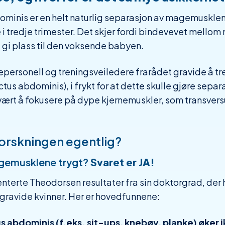
dominis er en helt naturlig separasjon av magemuskle
 i tredje trimester. Det skjer fordi bindevevet mellom
å gi plass til den voksende babyen.
epersonell og treningsveiledere frarådet gravide å tr
s abdominis), i frykt for at dette skulle gjøre separa
vært å fokusere på dype kjernemuskler, som transver
forskningen egentlig?
gemusklene trygt?
Svaret er JA!
nterte Theodorsen resultater fra sin doktorgrad, der
 gravide kvinner. Her er hovedfunnene:
s abdominis (f.eks. sit-ups, knebøy, planke) øker 