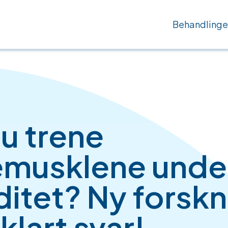
Behandlinge
u trene
musklene unde
ditet? Ny forsk
 klart svar!