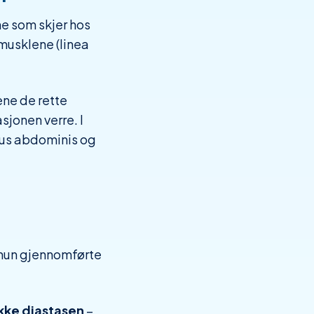
ne som skjer hos
 musklene (linea
ene de rette
sjonen verre. I
sus abdominis og
 hun gjennomførte
ikke diastasen
–